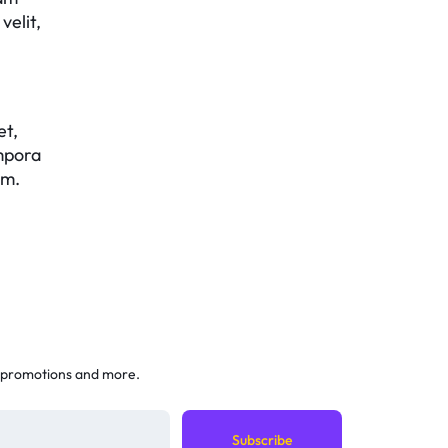
velit,
et,
empora
em.
 promotions and more.