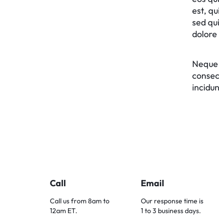
est, qu
sed qu
dolore
Neque 
consec
incidu
Call
Email
Call us from 8am to
Our response time is
12am ET.
1 to 3 business days.