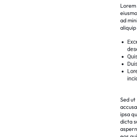
Lorem i
eiusmo
ad mini
aliqui
Exce
des
Quis
Duis
Lore
inci
Sed ut 
accusa
ipsa qu
dicta 
aspern
eos qu