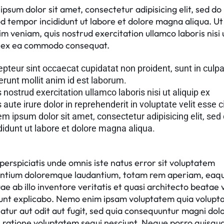
psum dolor sit amet, consectetur adipisicing elit, sed do
d tempor incididunt ut labore et dolore magna aliqua. U
m veniam, quis nostrud exercitation ullamco laboris nisi 
p ex ea commodo consequat.
pteur sint occaecat cupidatat non proident, sunt in culpa
erunt mollit anim id est laborum.
 nostrud exercitation ullamco laboris nisi ut aliquip ex
 aute irure dolor in reprehenderit in voluptate velit esse c
m ipsum dolor sit amet, consectetur adipisicing elit, sed
didunt ut labore et dolore magna aliqua.
perspiciatis unde omnis iste natus error sit voluptatem
ntium doloremque laudantium, totam rem aperiam, eaq
ae ab illo inventore veritatis et quasi architecto beatae 
sunt explicabo. Nemo enim ipsam voluptatem quia volupta
atur aut odit aut fugit, sed quia consequuntur magni dol
i ratione voluptatem sequi nesciunt. Neque porro quisq