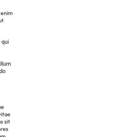
t enim
ut
 qui
illum
 do
ue
vitae
s sit
ores
uam